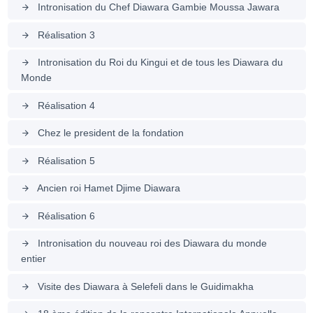
Intronisation du Chef Diawara Gambie Moussa Jawara
arrow_forward
Réalisation 3
arrow_forward
Intronisation du Roi du Kingui et de tous les Diawara du
arrow_forward
Monde
Réalisation 4
arrow_forward
Chez le president de la fondation
arrow_forward
Réalisation 5
arrow_forward
Ancien roi Hamet Djime Diawara
arrow_forward
Réalisation 6
arrow_forward
Intronisation du nouveau roi des Diawara du monde
arrow_forward
entier
Visite des Diawara à Selefeli dans le Guidimakha
arrow_forward