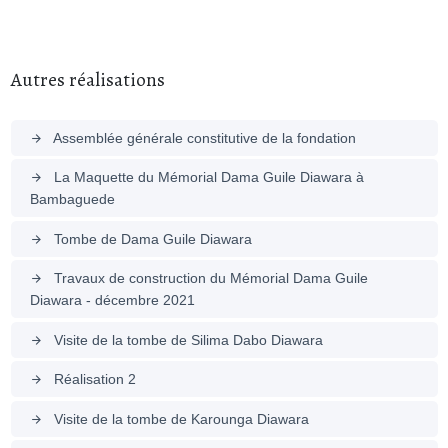
Autres réalisations
Assemblée générale constitutive de la fondation
arrow_forward
La Maquette du Mémorial Dama Guile Diawara à
arrow_forward
Bambaguede
Tombe de Dama Guile Diawara
arrow_forward
Travaux de construction du Mémorial Dama Guile
arrow_forward
Diawara - décembre 2021
Visite de la tombe de Silima Dabo Diawara
arrow_forward
Réalisation 2
arrow_forward
Visite de la tombe de Karounga Diawara
arrow_forward