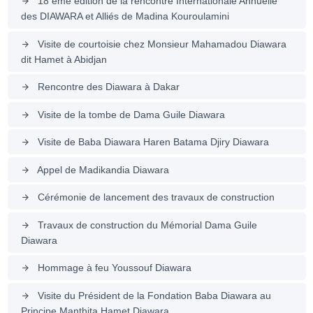
18 ème édition de la rencontre Internationale Annuelle
arrow_forward
des DIAWARA et Alliés de Madina Kouroulamini
Visite de courtoisie chez Monsieur Mahamadou Diawara
arrow_forward
dit Hamet à Abidjan
Rencontre des Diawara à Dakar
arrow_forward
Visite de la tombe de Dama Guile Diawara
arrow_forward
Visite de Baba Diawara Haren Batama Djiry Diawara
arrow_forward
Appel de Madikandia Diawara
arrow_forward
Cérémonie de lancement des travaux de construction
arrow_forward
Travaux de construction du Mémorial Dama Guile
arrow_forward
Diawara
Hommage à feu Youssouf Diawara
arrow_forward
Visite du Président de la Fondation Baba Diawara au
arrow_forward
Principe Manthita Hamet Diawara