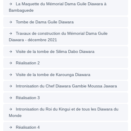
La Maquette du Mémorial Dama Guile Diawara à
arrow_forward
Bambaguede
Tombe de Dama Guile Diawara
arrow_forward
Travaux de construction du Mémorial Dama Guile
arrow_forward
Diawara - décembre 2021
Visite de la tombe de Silima Dabo Diawara
arrow_forward
Réalisation 2
arrow_forward
Visite de la tombe de Karounga Diawara
arrow_forward
Intronisation du Chef Diawara Gambie Moussa Jawara
arrow_forward
Réalisation 3
arrow_forward
Intronisation du Roi du Kingui et de tous les Diawara du
arrow_forward
Monde
Réalisation 4
arrow_forward