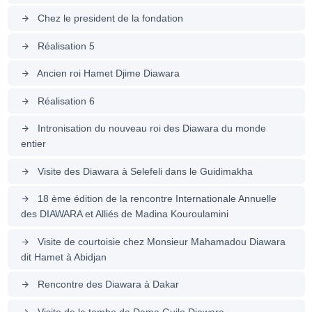
Chez le president de la fondation
arrow_forward
Réalisation 5
arrow_forward
Ancien roi Hamet Djime Diawara
arrow_forward
Réalisation 6
arrow_forward
Intronisation du nouveau roi des Diawara du monde
arrow_forward
entier
Visite des Diawara à Selefeli dans le Guidimakha
arrow_forward
18 ème édition de la rencontre Internationale Annuelle
arrow_forward
des DIAWARA et Alliés de Madina Kouroulamini
Visite de courtoisie chez Monsieur Mahamadou Diawara
arrow_forward
dit Hamet à Abidjan
Rencontre des Diawara à Dakar
arrow_forward
Visite de la tombe de Dama Guile Diawara