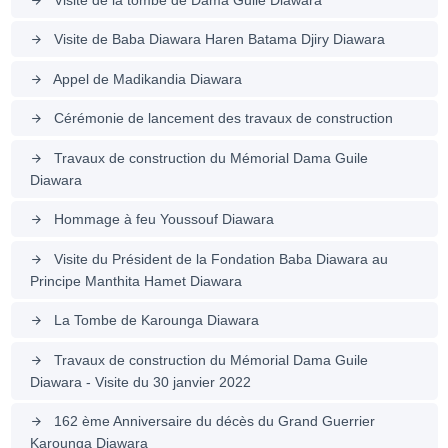
arrow_forward
Visite de Baba Diawara Haren Batama Djiry Diawara
arrow_forward
Appel de Madikandia Diawara
arrow_forward
Cérémonie de lancement des travaux de construction
arrow_forward
Travaux de construction du Mémorial Dama Guile
arrow_forward
Diawara
Hommage à feu Youssouf Diawara
arrow_forward
Visite du Président de la Fondation Baba Diawara au
arrow_forward
Principe Manthita Hamet Diawara
La Tombe de Karounga Diawara
arrow_forward
Travaux de construction du Mémorial Dama Guile
arrow_forward
Diawara - Visite du 30 janvier 2022
162 ème Anniversaire du décès du Grand Guerrier
arrow_forward
Karounga Diawara