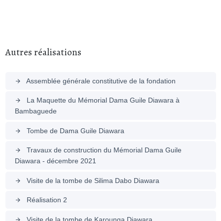
Autres réalisations
Assemblée générale constitutive de la fondation
arrow_forward
La Maquette du Mémorial Dama Guile Diawara à
arrow_forward
Bambaguede
Tombe de Dama Guile Diawara
arrow_forward
Travaux de construction du Mémorial Dama Guile
arrow_forward
Diawara - décembre 2021
Visite de la tombe de Silima Dabo Diawara
arrow_forward
Réalisation 2
arrow_forward
Visite de la tombe de Karounga Diawara
arrow_forward