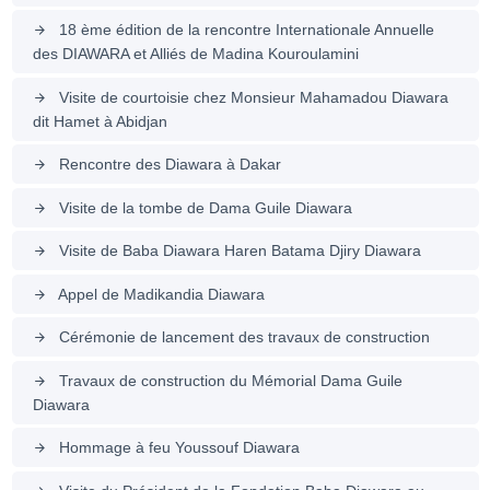
18 ème édition de la rencontre Internationale Annuelle
arrow_forward
des DIAWARA et Alliés de Madina Kouroulamini
Visite de courtoisie chez Monsieur Mahamadou Diawara
arrow_forward
dit Hamet à Abidjan
Rencontre des Diawara à Dakar
arrow_forward
Visite de la tombe de Dama Guile Diawara
arrow_forward
Visite de Baba Diawara Haren Batama Djiry Diawara
arrow_forward
Appel de Madikandia Diawara
arrow_forward
Cérémonie de lancement des travaux de construction
arrow_forward
Travaux de construction du Mémorial Dama Guile
arrow_forward
Diawara
Hommage à feu Youssouf Diawara
arrow_forward