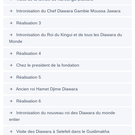
Intronisation du Chef Diawara Gambie Moussa Jawara
arrow_forward
Réalisation 3
arrow_forward
Intronisation du Roi du Kingui et de tous les Diawara du
arrow_forward
Monde
Réalisation 4
arrow_forward
Chez le president de la fondation
arrow_forward
Réalisation 5
arrow_forward
Ancien roi Hamet Djime Diawara
arrow_forward
Réalisation 6
arrow_forward
Intronisation du nouveau roi des Diawara du monde
arrow_forward
entier
Visite des Diawara à Selefeli dans le Guidimakha
arrow_forward