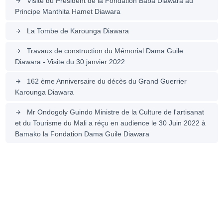
Visite du Président de la Fondation Baba Diawara au
arrow_forward
Principe Manthita Hamet Diawara
La Tombe de Karounga Diawara
arrow_forward
Travaux de construction du Mémorial Dama Guile
arrow_forward
Diawara - Visite du 30 janvier 2022
162 ème Anniversaire du décès du Grand Guerrier
arrow_forward
Karounga Diawara
Mr Ondogoly Guindo Ministre de la Culture de l'artisanat
arrow_forward
et du Tourisme du Mali a réçu en audience le 30 Juin 2022 à
Bamako la Fondation Dama Guile Diawara