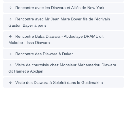
Rencontre avec les Diawara et Alliés de New York
arrow_forward
Rencontre avec Mr Jean Mare Boyer fils de l'écrivain
arrow_forward
Gaston Bayer à paris
Rencontre Baba Diawara - Abdoulaye DRAME dit
arrow_forward
Mokobe - Issa Diawara
Rencontre des Diawara à Dakar
arrow_forward
Visite de courtoisie chez Monsieur Mahamadou Diawara
arrow_forward
dit Hamet à Abidjan
Visite des Diawara à Selefeli dans le Guidimakha
arrow_forward