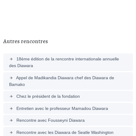
Autres rencontres
18ème édition de la rencontre internationale annuelle
arrow_forward
des Diawara
Appel de Madikandia Diawara chef des Diawara de
arrow_forward
Bamako
Chez le président de la fondation
arrow_forward
Entretien avec le professeur Mamadou Diawara
arrow_forward
Rencontre avec Fousseyni Diawara
arrow_forward
Rencontre avec les Diawara de Seatle Washington
arrow_forward